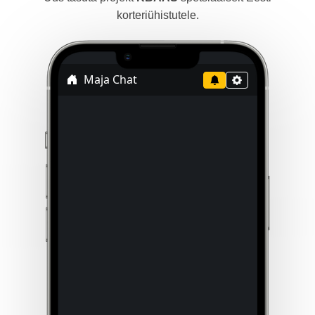
korteriühistutele.