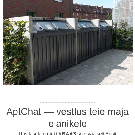
AptChat — vestlus teie maja
elanikele
Uus tasuta projekt
KBAAS
spetsiaalselt Eesti