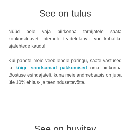
See on tulus
Nüüd pole vaja piirkonna tarnijatele saata
konkursiteavet interneti teadetetahvli või kohalike
ajalehtede kaudu!
Kui panete meie veebilehele päringu, saate vastused
ja
kõige soodsamad pakkumised
oma piirkonna
tööstuse esindajatelt, kuna meie andmebaasis on juba
üle 10% ehitus- ja teenindusettevõtte.
See on huvitav