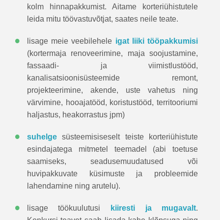
kolm hinnapakkumist. Aitame korteriühistutele
leida mitu töövastuvõtjat, saates neile teate.
•
lisage meie veebilehele
igat liiki tööpakkumisi
(kortermaja renoveerimine, maja soojustamine,
fassaadi- ja viimistlustööd,
kanalisatsioonisüsteemide remont,
projekteerimine, akende, uste vahetus ning
värvimine, hooajatööd, koristustööd, territooriumi
haljastus, heakorrastus jpm)
•
suhelge
süsteemisiseselt teiste korteriühistute
esindajatega mitmetel teemadel (abi toetuse
saamiseks, seadusemuudatused või
huvipakkuvate küsimuste ja probleemide
lahendamine ning arutelu).
•
lisage töökuulutusi
kiiresti ja mugavalt
.