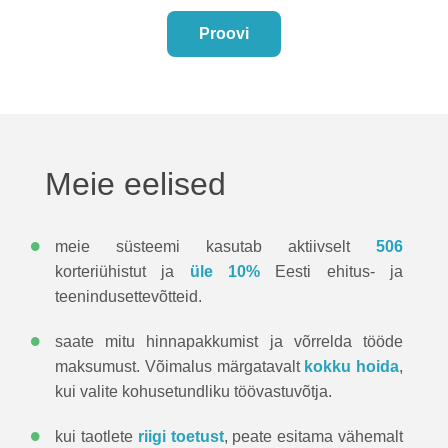
Proovi
Meie eelised
•
meie süsteemi kasutab aktiivselt
506
korteriühistut ja
üle 10%
Eesti ehitus- ja
teenindusettevõtteid.
•
saate mitu hinnapakkumist ja võrrelda tööde
maksumust. Võimalus märgatavalt
kokku hoida
,
kui valite kohusetundliku töövastuvõtja.
•
kui taotlete
riigi toetust
, peate esitama vähemalt