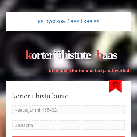
на русском
/
eesti keeles
korteriühistute
baas
Ühendame korteriühistud ja ettevõtted!
korteriühistu konto