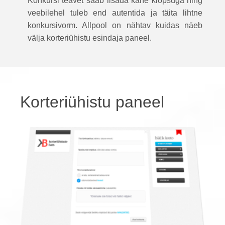
Konkursi teavet saab lisada kahe klõpsuga ning
veebilehel tuleb end autentida ja täita lihtne
konkursivorm. Allpool on nähtav kuidas näeb
välja korteriühistu esindaja paneel.
Korteriühistu paneel